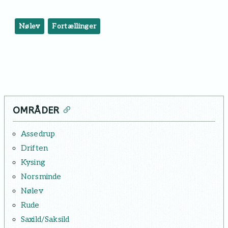
Nølev
Fortællinger
OMRÅDER
Assedrup
Driften
Kysing
Norsminde
Nølev
Rude
Saxild/Saksild