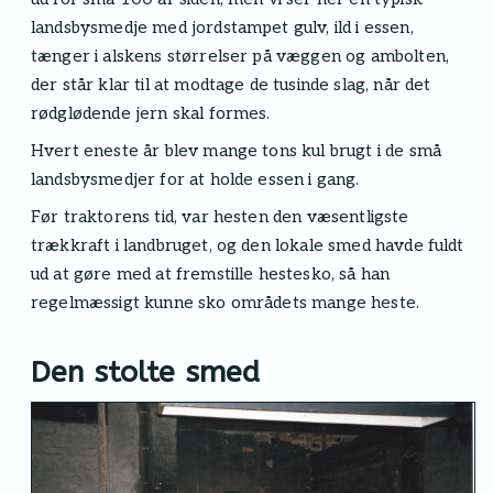
landsbysmedje med jordstampet gulv, ild i essen,
tænger i alskens størrelser på væggen og ambolten,
der står klar til at modtage de tusinde slag, når det
rødglødende jern skal formes.
Hvert eneste år blev mange tons kul brugt i de små
landsbysmedjer for at holde essen i gang.
Før traktorens tid, var hesten den væsentligste
trækkraft i landbruget, og den lokale smed havde fuldt
ud at gøre med at fremstille hestesko, så han
regelmæssigt kunne sko områdets mange heste.
Den stolte smed