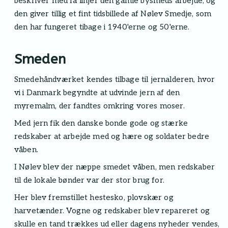
beskriver med få linjer den gamle bysmeds arbejde, og
den giver tillig et fint tidsbillede af Nølev Smedje, som
den har fungeret tibage i 1940'erne og 50'erne.
Smeden
Smedehåndværket kendes tilbage til jernalderen, hvor
vi i Danmark begyndte at udvinde jern af den
myremalm, der fandtes omkring vores moser.
Med jern fik den danske bonde gode og stærke
redskaber at arbejde med og hære og soldater bedre
våben.
I Nølev blev der næppe smedet våben, men redskaber
til de lokale bønder var der stor brug for.
Her blev fremstillet hestesko, plovskær og
harvetænder. Vogne og redskaber blev repareret og
skulle en tand trækkes ud eller dagens nyheder vendes,