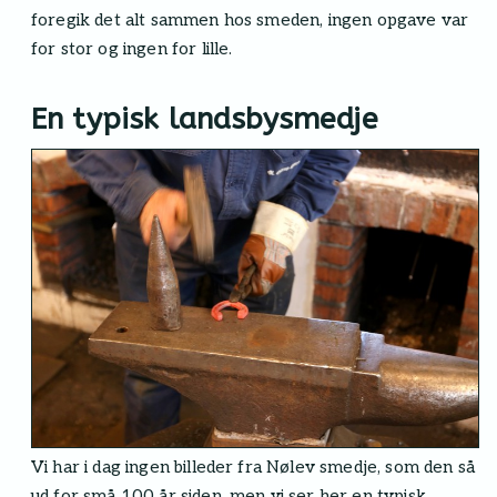
foregik det alt sammen hos smeden, ingen opgave var
for stor og ingen for lille.
En typisk landsbysmedje
Vi har i dag ingen billeder fra Nølev smedje, som den så
ud for små 100 år siden, men vi ser her en typisk