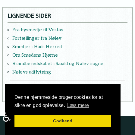
LIGNENDE SIDER
Fra bysmedje til Vestas
Fortællinger fra Nølev
Smedjer i Hads Herred
Om Smedens Hjørne
Brandberedskabet i Saxild og Nølev sogne
Nølevs udflytning
Har du svært ved at finde det du søger, så prøv vores
Leksikon
.
Denne hjemmeside bruger cookies for at
sikre en god oplevelse.
Læs mere
♿
Godkend
Saxild Arkiv, Rudevej 100, 8300 Odder
Telefon:
42 48 80 95
// Mail:
lib@saxildarkiv.dk