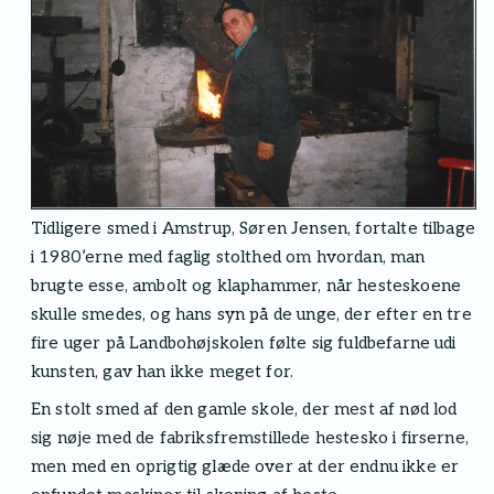
Tidligere smed i Amstrup, Søren Jensen, fortalte tilbage
i 1980’erne med faglig stolthed om hvordan, man
brugte esse, ambolt og klaphammer, når hesteskoene
skulle smedes, og hans syn på de unge, der efter en tre
fire uger på Landbohøjskolen følte sig fuldbefarne udi
kunsten, gav han ikke meget for.
En stolt smed af den gamle skole, der mest af nød lod
sig nøje med de fabriksfremstillede hestesko i firserne,
men med en oprigtig glæde over at der endnu ikke er